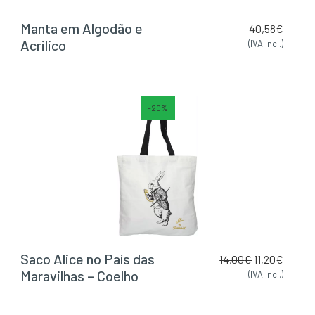
Manta em Algodão e
40,58
€
Acrilico
(IVA incl.)
-20%
Saco Alice no País das
14,00
€
11,20
€
Maravilhas – Coelho
(IVA incl.)