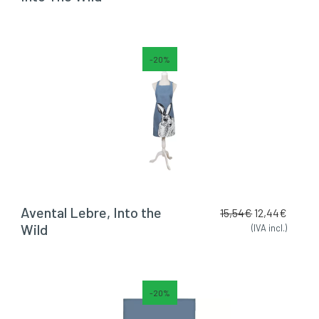
-20%
Avental Lebre, Into the
15,54
€
12,44
€
Wild
(IVA incl.)
-20%