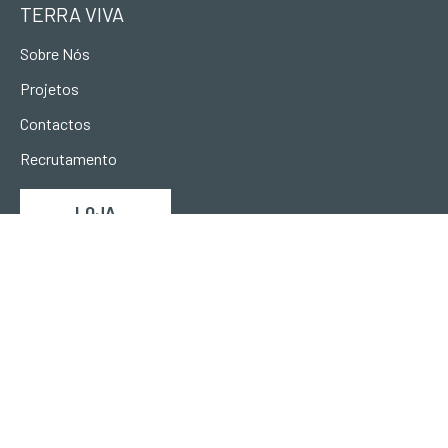
TERRA VIVA
Sobre Nós
Projetos
Contactos
Recrutamento
LOJA
ONDE ESTAMOS
Urb. Vila Campos
Lote L II, Fracção B
5000-063
Vila Real