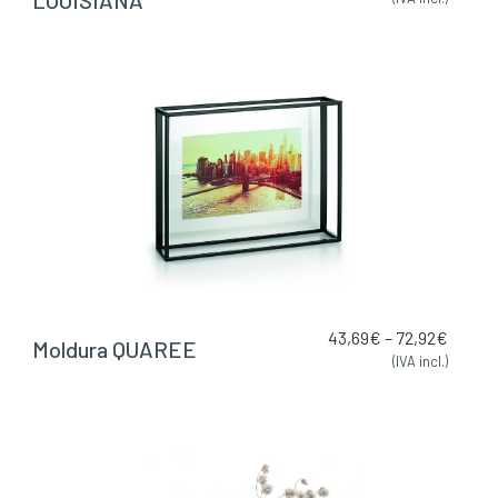
43,69
€
–
72,92
€
Moldura QUAREE
(IVA incl.)