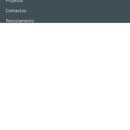
Projetos
Contactos
Recrutamento
LOJA
ONDE ESTAMOS
Urb. Vila Campos
Lote L II, Fracção B
5000-063
Vila Real
CONTACTOS
geral@terravivadesign.pt