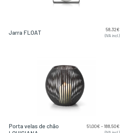
58,32
€
Jarra FLOAT
(IVA incl.)
Porta velas de chão
51,00
€
–
188,50
€
LOUISIANA
(IVA incl.)