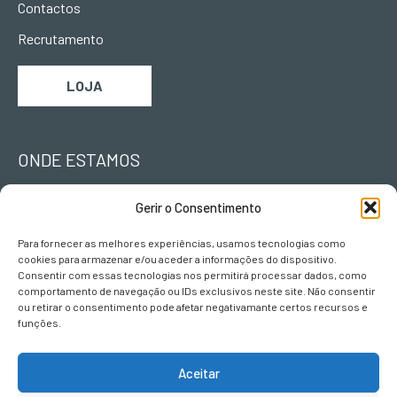
Contactos
Recrutamento
LOJA
ONDE ESTAMOS
Urb. Vila Campos
Gerir o Consentimento
Lote L II, Fracção B
5000-063
Para fornecer as melhores experiências, usamos tecnologias como
Vila Real
cookies para armazenar e/ou aceder a informações do dispositivo.
Consentir com essas tecnologias nos permitirá processar dados, como
comportamento de navegação ou IDs exclusivos neste site. Não consentir
ou retirar o consentimento pode afetar negativamante certos recursos e
CONTACTOS
funções.
geral@terravivadesign.pt
Aceitar