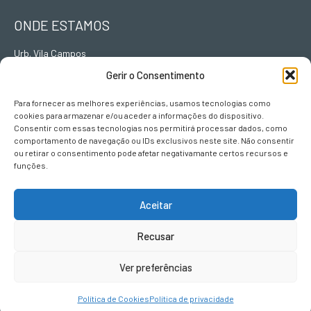
ONDE ESTAMOS
Urb. Vila Campos
Lote L II, Fracção B
Gerir o Consentimento
5000-063
Vila Real
Para fornecer as melhores experiências, usamos tecnologias como
cookies para armazenar e/ou aceder a informações do dispositivo.
Consentir com essas tecnologias nos permitirá processar dados, como
comportamento de navegação ou IDs exclusivos neste site. Não consentir
CONTACTOS
ou retirar o consentimento pode afetar negativamante certos recursos e
funções.
geral@terravivadesign.pt
Aceitar
SIGA-NOS
Recusar
Ver preferências
Política de Cookies
Política de privacidade