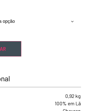
NAR
onal
0,92 kg
100% em Lã
Chevron