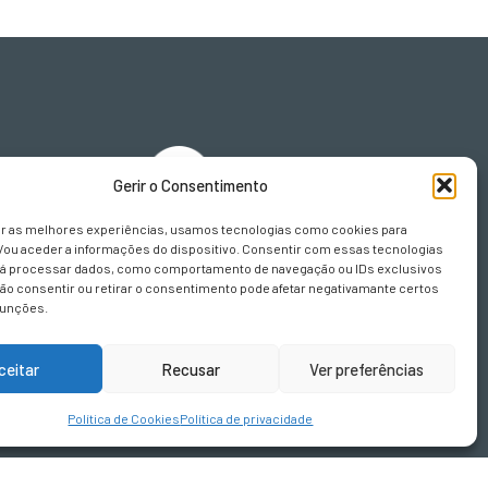
Gerir o Consentimento
sign.pt
er as melhores experiências, usamos tecnologias como cookies para
/ou aceder a informações do dispositivo. Consentir com essas tecnologias
rá processar dados, como comportamento de navegação ou IDs exclusivos
Não consentir ou retirar o consentimento pode afetar negativamante certos
funções.
ceitar
Recusar
Ver preferências
Política de Cookies
Política de privacidade