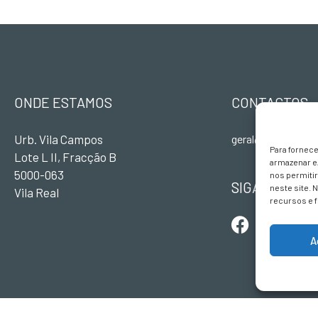
ONDE ESTAMOS
CONTACTOS
Urb. Vila Campos
geral@terravivade
Para fornec
Lote L II, Fracção B
armazenar e
5000-063
nos permiti
SIGA-NOS
neste site. 
Vila Real
recursos e 
A