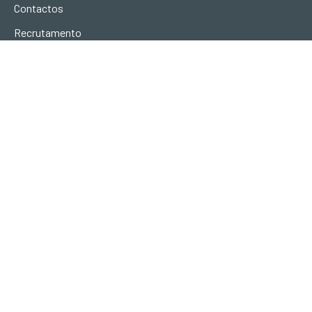
Contactos
Recrutamento
LOJA
ONDE ESTAMOS
Urb. Vila Campos
Lote L II, Fracção B
5000-063
Vila Real
CONTACTOS
geral@terravivadesign.pt