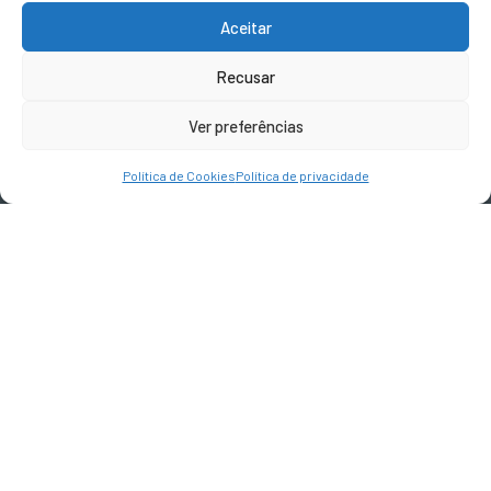
geral@terravivadesign.pt
Aceitar
Recusar
SIGA-NOS
Ver preferências
Política de Cookies
Política de privacidade
Devoluções e Reembolsos
Termos e Condições
Política de privacidade