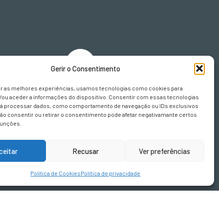
Gerir o Consentimento
sign.pt
er as melhores experiências, usamos tecnologias como cookies para
/ou aceder a informações do dispositivo. Consentir com essas tecnologias
rá processar dados, como comportamento de navegação ou IDs exclusivos
Não consentir ou retirar o consentimento pode afetar negativamante certos
funções.
ceitar
Recusar
Ver preferências
Política de Cookies
Política de privacidade