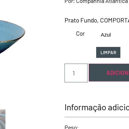
Por:
Companhia Atlântica
Prato Fundo, COMPORT
Cor
LIMPAR
ADICIO
Informação adici
Peso