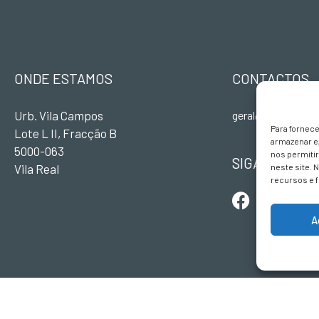
ONDE ESTAMOS
CONTACTOS
Urb. Vila Campos
geral@terravivade
Para fornec
Lote L II, Fracção B
armazenar e
5000-063
nos permiti
SIGA-NOS
Vila Real
neste site. 
recursos e 
A