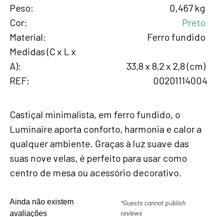
Peso
0,467 kg
Cor
Preto
Material
Ferro fundido
Medidas (C x L x
A)
33,8 x 8,2 x 2,8 (cm)
REF
00201114004
Castiçal minimalista, em ferro fundido, o
Luminaire aporta conforto, harmonia e calor a
qualquer ambiente. Graças à luz suave das
suas nove velas, é perfeito para usar como
centro de mesa ou acessório decorativo.
Ainda não existem
*Guests cannot publish
reviews
avaliações