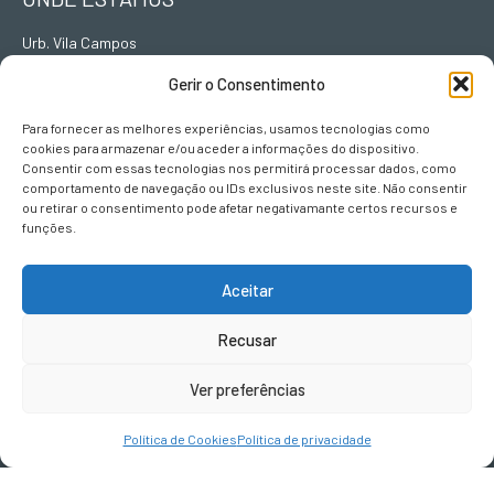
Urb. Vila Campos
Lote L II, Fracção B
Gerir o Consentimento
5000-063
Vila Real
Para fornecer as melhores experiências, usamos tecnologias como
cookies para armazenar e/ou aceder a informações do dispositivo.
Consentir com essas tecnologias nos permitirá processar dados, como
comportamento de navegação ou IDs exclusivos neste site. Não consentir
CONTACTOS
ou retirar o consentimento pode afetar negativamante certos recursos e
funções.
geral@terravivadesign.pt
Aceitar
SIGA-NOS
Recusar
Ver preferências
Política de Cookies
Política de privacidade