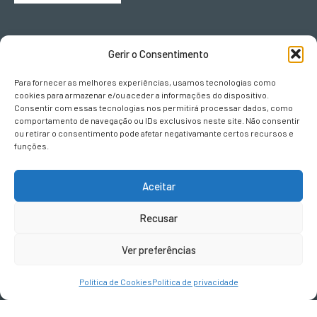
ONDE ESTAMOS
Gerir o Consentimento
Urb. Vila Campos
Para fornecer as melhores experiências, usamos tecnologias como
Lote L II, Fracção B
cookies para armazenar e/ou aceder a informações do dispositivo.
5000-063
Consentir com essas tecnologias nos permitirá processar dados, como
Vila Real
comportamento de navegação ou IDs exclusivos neste site. Não consentir
ou retirar o consentimento pode afetar negativamante certos recursos e
funções.
CONTACTOS
Aceitar
geral@terravivadesign.pt
Recusar
SIGA-NOS
Ver preferências
Política de Cookies
Política de privacidade