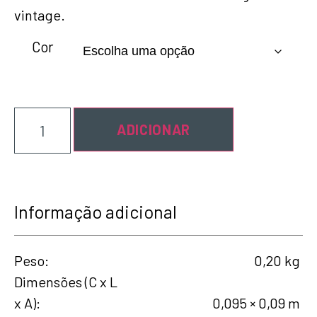
vintage.
Cor
ADICIONAR
Informação adicional
Peso
0,20 kg
Dimensões (C x L
x A)
0,095 × 0,09 m