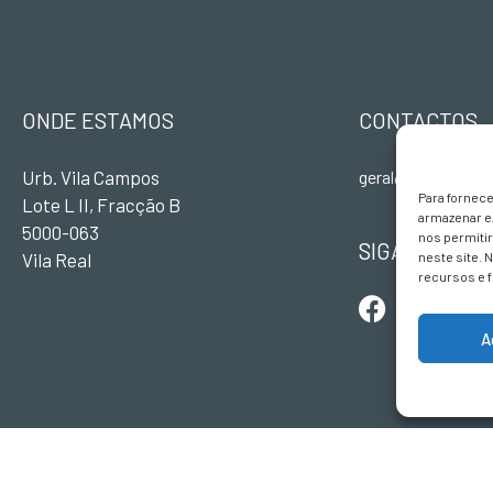
ONDE ESTAMOS
CONTACTOS
Urb. Vila Campos
geral@terravivade
Para fornec
Lote L II, Fracção B
armazenar e
5000-063
nos permiti
SIGA-NOS
Vila Real
neste site. 
recursos e 
A