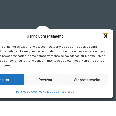
Gerir o Consentimento
sign.pt
er as melhores experiências, usamos tecnologias como cookies para
/ou aceder a informações do dispositivo. Consentir com essas tecnologias
rá processar dados, como comportamento de navegação ou IDs exclusivos
Não consentir ou retirar o consentimento pode afetar negativamante certos
funções.
ceitar
Recusar
Ver preferências
Política de Cookies
Política de privacidade