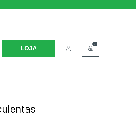
0
LOJA
culentas