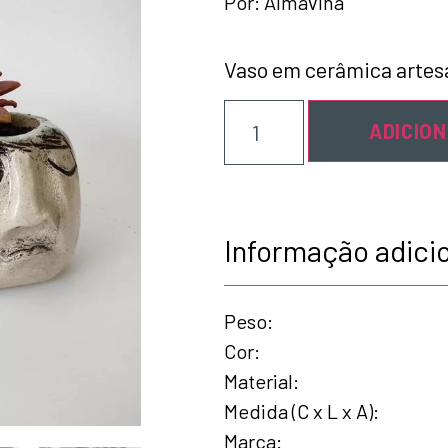
Por:
Almavina
Vaso em cerâmica artesa
ADICIO
Informação adici
Peso
Cor
Material
Medida (C x L x A)
Marca