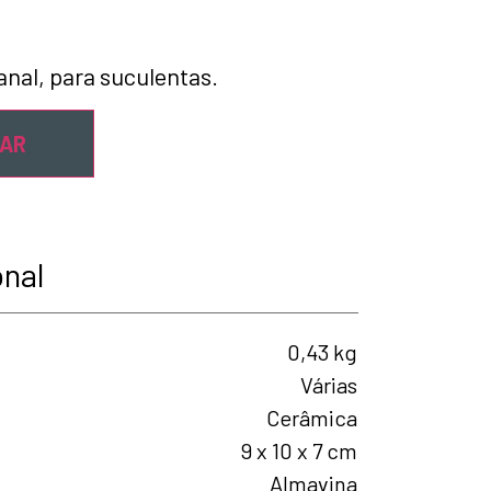
nal, para suculentas.
NAR
onal
0,43 kg
Várias
Cerâmica
9 x 10 x 7 cm
Almavina