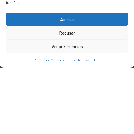
Vila Real
funções.
Aceitar
CONTACTOS
Recusar
geral@terravivadesign.pt
Ver preferências
SIGA-NOS
Política de Cookies
Política de privacidade
Devoluções e Reembolsos