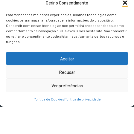
5000-063
Gerir o Consentimento
Vila Real
Para fornecer as melhores experiências, usamos tecnologias como
cookies para armazenar e/ou aceder a informações do dispositivo.
Consentir com essas tecnologias nos permitirá processar dados, como
comportamento de navegação ou IDs exclusivos neste site. Não consentir
CONTACTOS
ou retirar o consentimento pode afetar negativamante certos recursos e
funções.
geral@terravivadesign.pt
Aceitar
SIGA-NOS
Recusar
Ver preferências
Política de Cookies
Política de privacidade