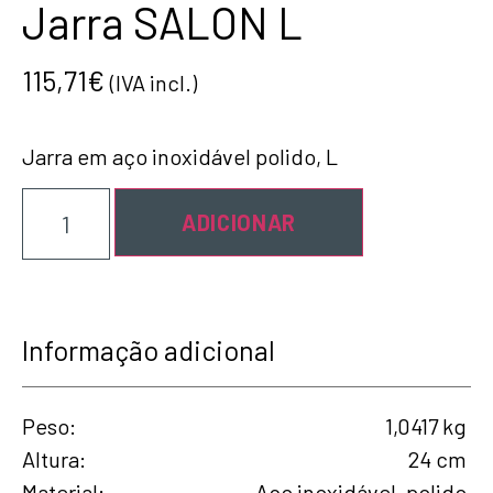
Jarra SALON L
115,71
€
(IVA incl.)
Jarra em aço inoxidável polido, L
ADICIONAR
Informação adicional
Peso
1,0417 kg
Altura
24 cm
Material
Aço inoxidável, polido