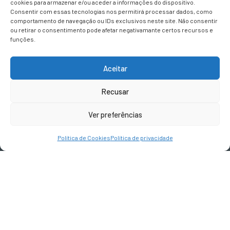
cookies para armazenar e/ou aceder a informações do dispositivo.
Vila Real
Consentir com essas tecnologias nos permitirá processar dados, como
comportamento de navegação ou IDs exclusivos neste site. Não consentir
ou retirar o consentimento pode afetar negativamante certos recursos e
funções.
CONTACTOS
Aceitar
geral@terravivadesign.pt
Recusar
SIGA-NOS
Ver preferências
Política de Cookies
Política de privacidade
Devoluções e Reembolsos