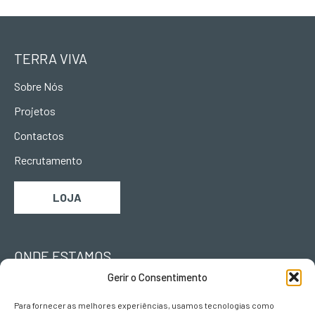
TERRA VIVA
Sobre Nós
Projetos
Contactos
Recrutamento
LOJA
ONDE ESTAMOS
Gerir o Consentimento
Urb. Vila Campos
Lote L II, Fracção B
Para fornecer as melhores experiências, usamos tecnologias como
5000-063