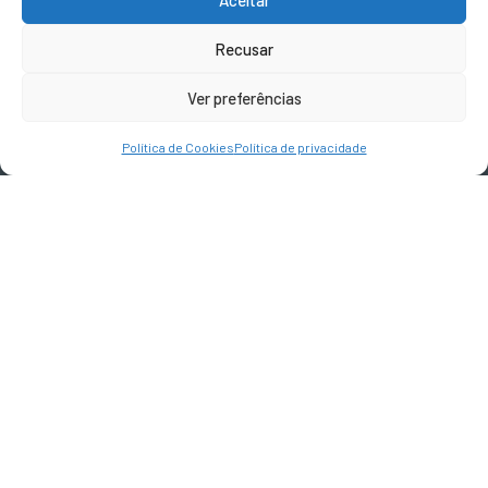
CONTACTOS
Recusar
geral@terravivadesign.pt
Ver preferências
SIGA-NOS
Política de Cookies
Política de privacidade
Devoluções e Reembolsos
Termos e Condições