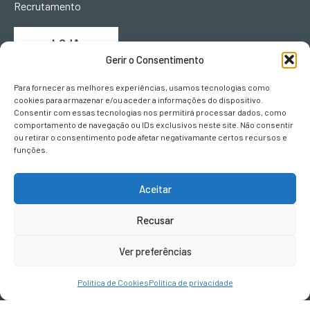
Recrutamento
LOJA
Gerir o Consentimento
Para fornecer as melhores experiências, usamos tecnologias como
ONDE ESTAMOS
cookies para armazenar e/ou aceder a informações do dispositivo.
Consentir com essas tecnologias nos permitirá processar dados, como
comportamento de navegação ou IDs exclusivos neste site. Não consentir
Urb. Vila Campos
ou retirar o consentimento pode afetar negativamante certos recursos e
Lote L II, Fracção B
funções.
5000-063
Vila Real
Aceitar
Recusar
CONTACTOS
Ver preferências
geral@terravivadesign.pt
Política de Cookies
Política de privacidade
SIGA-NOS