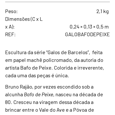
Peso
2,1 kg
Dimensões (C x L
x A)
0,24 × 0,13 × 0,5 m
REF
GALOBAFODEPEIXE
Escultura da série “Galos de Barcelos”, feita
em papel machê policromado, da autoria do
artista Bafo de Peixe. Colorida e irreverente,
cada uma das peças é única.
Bruno Rajão, por vezes escondido sob a
alcunha
Bafo de Peixe
, nasceu na década de
80. Cresceu na viragem dessa década a
brincar entre o Vale do Ave e a Póvoa de