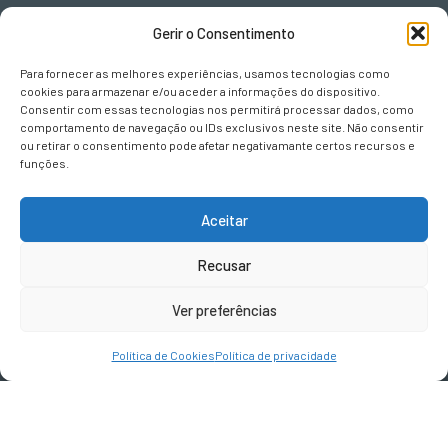
ONDE ESTAMOS
Gerir o Consentimento
Urb. Vila Campos
Para fornecer as melhores experiências, usamos tecnologias como
Lote L II, Fracção B
cookies para armazenar e/ou aceder a informações do dispositivo.
5000-063
Consentir com essas tecnologias nos permitirá processar dados, como
Vila Real
comportamento de navegação ou IDs exclusivos neste site. Não consentir
ou retirar o consentimento pode afetar negativamante certos recursos e
funções.
CONTACTOS
Aceitar
geral@terravivadesign.pt
Recusar
SIGA-NOS
Ver preferências
Política de Cookies
Política de privacidade