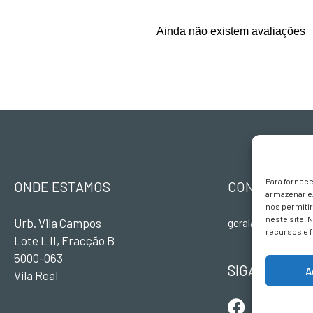
Ainda não existem avaliações
Para fornec
ONDE ESTAMOS
CONTACTOS
armazenar e
nos permiti
neste site. 
Urb. Vila Campos
geral@terravivade
recursos e 
Lote L II, Fracção B
5000-063
SIGA-NOS
A
Vila Real