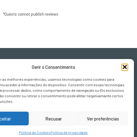
*Guests cannot publish reviews
Gerir o Consentimento
er as melhores experiências, usamos tecnologias como cookies para
/ou aceder a informações do dispositivo. Consentir com essas tecnologias
rá processar dados, como comportamento de navegação ou IDs exclusivos
Não consentir ou retirar o consentimento pode afetar negativamante certos
sign.pt
funções.
ceitar
Recusar
Ver preferências
Política de Cookies
Política de privacidade