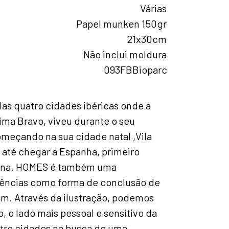
Várias
Papel munken 150gr
21x30cm
Não inclui moldura
093FBBioparc
as quatro cidades ibéricas onde a
tima Bravo, viveu durante o seu
meçando na sua cidade natal ,Vila
 até chegar a Espanha, primeiro
lona. HOMES é também uma
ivências como forma de conclusão de
im. Através da ilustração, podemos
, o lado mais pessoal e sensitivo da
atro cidades na busca de uma