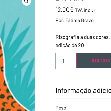
12,00
€
(IVA incl.)
Por:
Fátima Bravo
Risografia a duas cores,
edição de 20
ADICIO
Informação adici
Peso