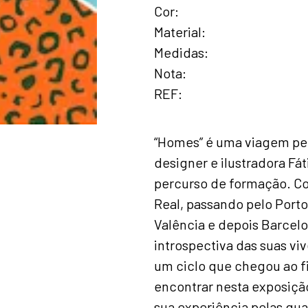
Cor
Material
Medidas
Nota
REF
“Homes” é uma viagem pel
designer e ilustradora Fá
percurso de formação. Co
Real, passando pelo Porto
Valência e depois Barce
introspectiva das suas v
um ciclo que chegou ao f
encontrar nesta exposição
sua experiência pelas qu