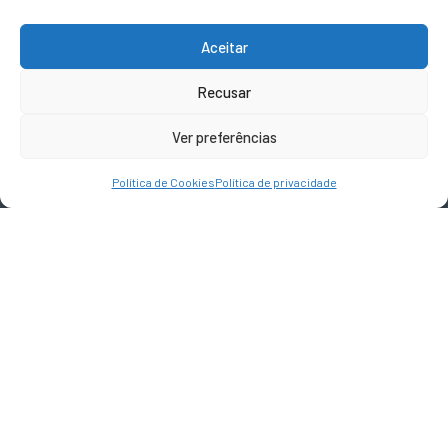
Aceitar
CONTACTOS
Recusar
geral@terravivadesign.pt
Ver preferências
SIGA-NOS
Política de Cookies
Política de privacidade
Devoluções e Reembolsos