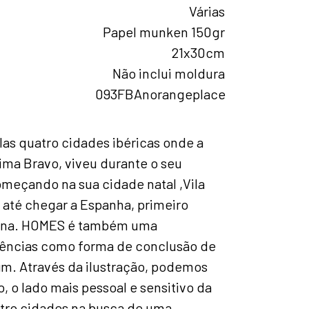
Várias
Papel munken 150gr
21x30cm
Não inclui moldura
093FBAnorangeplace
as quatro cidades ibéricas onde a
tima Bravo, viveu durante o seu
meçando na sua cidade natal ,Vila
 até chegar a Espanha, primeiro
lona. HOMES é também uma
ivências como forma de conclusão de
im. Através da ilustração, podemos
, o lado mais pessoal e sensitivo da
atro cidades na busca de uma