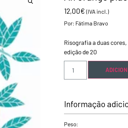
12,00
€
(IVA incl.)
Por:
Fátima Bravo
Risografia a duas cores,
edição de 20
ADICIO
Informação adici
Peso