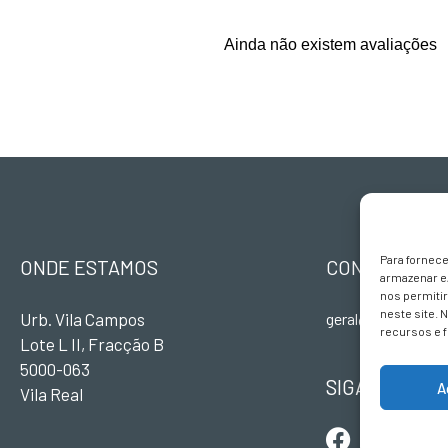
Ainda não existem avaliações
Para fornec
ONDE ESTAMOS
CONTACTOS
armazenar e
nos permiti
neste site. 
Urb. Vila Campos
geral@terravivade
recursos e 
Lote L II, Fracção B
5000-063
SIGA-NOS
A
Vila Real