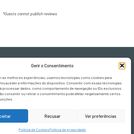
*Guests cannot publish reviews
Gerir o Consentimento
er as melhores experiências, usamos tecnologias como cookies para
/ou aceder a informações do dispositivo. Consentir com essas tecnologias
rá processar dados, como comportamento de navegação ou IDs exclusivos
Não consentir ou retirar o consentimento pode afetar negativamante certos
sign.pt
funções.
ceitar
Recusar
Ver preferências
Política de Cookies
Política de privacidade