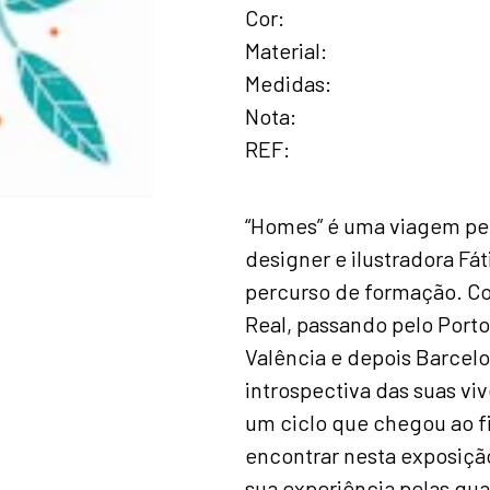
Cor
Material
Medidas
Nota
REF
“Homes” é uma viagem pel
designer e ilustradora Fá
percurso de formação. Co
Real, passando pelo Porto
Valência e depois Barce
introspectiva das suas v
um ciclo que chegou ao f
encontrar nesta exposição
sua experiência pelas qu